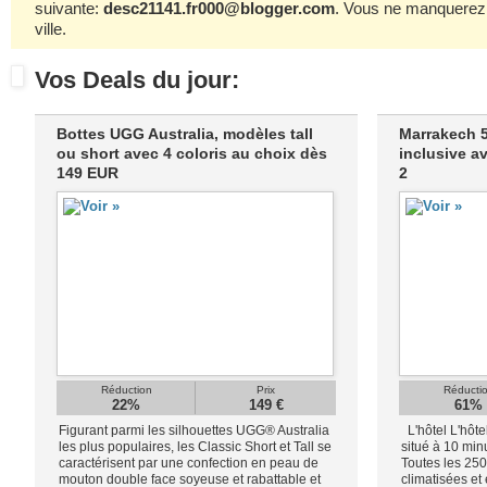
suivante:
desc21141.fr000@blogger.com
. Vous ne manquerez 
ville.
Vos Deals du jour:
Bottes UGG Australia, modèles tall
Marrakech 5*
ou short avec 4 coloris au choix dès
inclusive a
149 EUR
2
Réduction
Prix
Réducti
22%
149 €
61%
Figurant parmi les silhouettes UGG® Australia
L'hôtel L'hôte
les plus populaires, les Classic Short et Tall se
situé à 10 min
caractérisent par une confection en peau de
Toutes les 25
mouton double face soyeuse et rabattable et
climatisées et