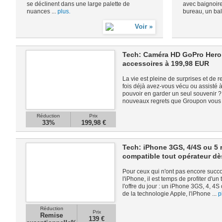
se déclinent dans une large palette de
avec baignoire
nuances ...
plus.
bureau, un bal
Tech: Caméra HD GoPro Hero 2
accessoires à 199,98 EUR
La vie est pleine de surprises et d
fois déjà avez-vous vécu ou assisté 
pouvoir en garder un seul souvenir ? 
nouveaux regrets que Groupon vous 
Réduction
Prix
33%
199,98 €
Tech: iPhone 3GS, 4/4S ou 5 
compatible tout opérateur d
Pour ceux qui n'ont pas encore su
l'iPhone, il est temps de profiter d'un 
l'offre du jour : un iPhone 3GS, 4, 4S
de la technologie Apple, l'iPhone ...
p
Réduction
Prix
Remise
139 €