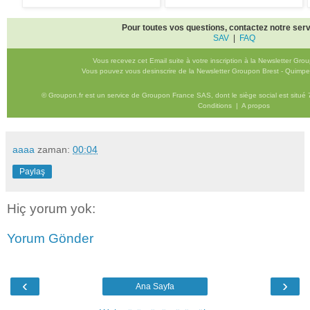
Pour toutes vos questions, contactez notre serv
SAV
|
FAQ
Vous recevez cet Email suite à votre inscription à la Newsletter Gro
Vous pouvez vous desinscrire de la Newsletter Groupon Brest - Quimpe
© Groupon.fr est un service de Groupon France SAS, dont le siège social est situé 
Conditions
|
A propos
aaaa
zaman:
00:04
Paylaş
Hiç yorum yok:
Yorum Gönder
‹
›
Ana Sayfa