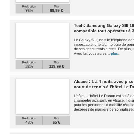
Réduction
Prix
76%
99,99 €
Tech: Samsung Galaxy SIII 16
compatible tout opérateur à 
Le Galaxy S III, c'est le téléphone d
impeccable, une technologie de pointe
de ses concurrents directs. De plus, i
Avec lui, vous aurez ...
plus.
Réduction
Prix
32%
339,99 €
Alsace : 1 à 4 nuits avec pisc
court de tennis à l'hôtel Le 
L'hôtel L'hôtel Le Donon est situé 
champêtre apaisant, en Alsace. Il d
pour les personnes à mobilité réduit
décorées de manière personnalisée, 
Réduction
Prix
48%
65 €