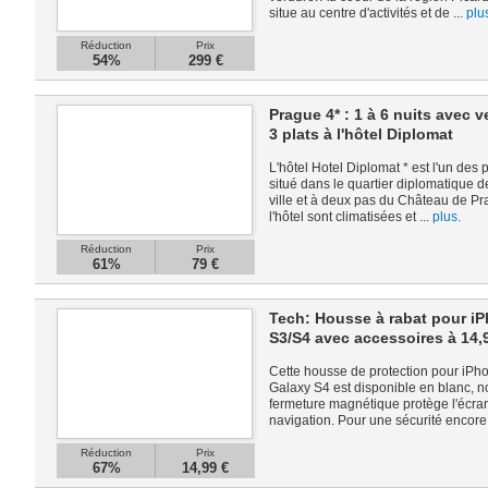
situe au centre d'activités et de ...
plu
Réduction
Prix
54%
299 €
Prague 4* : 1 à 6 nuits avec 
3 plats à l'hôtel Diplomat
L'hôtel Hotel Diplomat * est l'un des 
situé dans le quartier diplomatique 
ville et à deux pas du Château de P
l'hôtel sont climatisées et ...
plus.
Réduction
Prix
61%
79 €
Tech: Housse à rabat pour iP
S3/S4 avec accessoires à 14
Cette housse de protection pour iPh
Galaxy S4 est disponible en blanc, no
fermeture magnétique protège l'écran
navigation. Pour une sécurité encore 
Réduction
Prix
67%
14,99 €