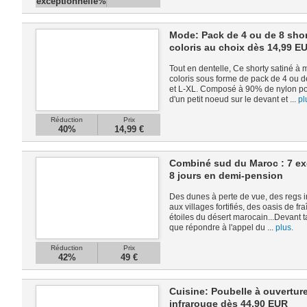
exceptionnelle%
Mode: Pack de 4 ou de 8 shorty
coloris au choix dès 14,99 E
Tout en dentelle, Ce shorty satiné à m
coloris sous forme de pack de 4 ou de
et L-XL. Composé à 90% de nylon pou
d'un petit noeud sur le devant et ...
pl
Réduction
Prix
40%
14,99 €
Combiné sud du Maroc : 7 ex
8 jours en demi-pension
Des dunes à perte de vue, des regs 
aux villages fortifiés, des oasis de fra
étoiles du désert marocain...Devant 
que répondre à l'appel du ...
plus.
Réduction
Prix
42%
49 €
Cuisine: Poubelle à ouvertur
infrarouge dès 44,90 EUR