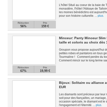
L'hôtel Situé au coeur de la baie de T
monastère, l'hôtel l'Abbaye de Talloir
les moines bénédictins est aujourd'h
pour son histoire culturelle. ...
plus.
Réduction
Prix
56%
159 €
Minceur: Panty Minceur Slim 
taille et coloris au choix dès
Groupon vous propose aujourd'hui de
petites robes et pantalons en tous 
Tourmaline ! Comment perdre du tour 
Comment mincir sur le long terme san
Réduction
Prix
67%
19,99 €
Bijoux: Solitaire ou alliance
EUR
Les diamants sont précieux par leur r
soit pour des fiançailles, un mariage
occasion spéciale, le diamant est le 
l'engagement et l'éternité. ...
plus.