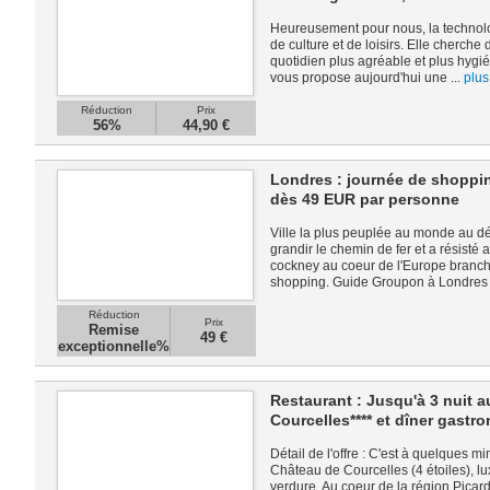
Heureusement pour nous, la technol
de culture et de loisirs. Elle cherche
quotidien plus agréable et plus hygi
vous propose aujourd'hui une ...
plus
Réduction
Prix
56%
44,90 €
Londres : journée de shoppin
dès 49 EUR par personne
Ville la plus peuplée au monde au d
grandir le chemin de fer et a résisté 
cockney au coeur de l'Europe branch
shopping. Guide Groupon à Londres 
Réduction
Prix
Remise
49 €
exceptionnelle%
Restaurant : Jusqu'à 3 nuit 
Courcelles**** et dîner gast
Détail de l'offre : C'est à quelques 
Château de Courcelles (4 étoiles), l
verdure. Au coeur de la région Picar