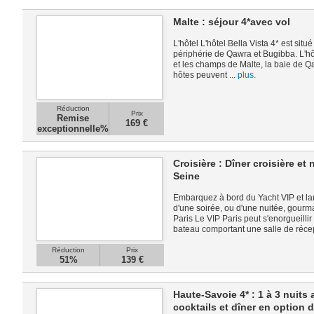
Malte : séjour 4*avec vol
L'hôtel L'hôtel Bella Vista 4* est situ
périphérie de Qawra et Bugibba. L'hôt
et les champs de Malte, la baie de Qa
hôtes peuvent ...
plus.
Réduction
Prix
Remise
169 €
exceptionnelle%
Croisière : Dîner croisière et
Seine
Embarquez à bord du Yacht VIP et la
d'une soirée, ou d'une nuitée, gourm
Paris Le VIP Paris peut s'enorgueillir 
bateau comportant une salle de récept
Réduction
Prix
51%
139 €
Haute-Savoie 4* : 1 à 3 nuits
cocktails et dîner en option