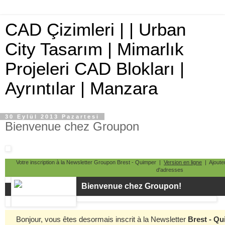
CAD Çizimleri | | Urban
City Tasarım | Mimarlık
Projeleri CAD Blokları |
Ayrıntılar | Manzara
30 Eylül 2013 Pazartesi
Bienvenue chez Groupon
Votre inscription à la Newsletter Groupon Brest - Quimper |
Version en ligne
| Ajoute
d'adresses
Bienvenue chez Groupon!
Bonjour, vous êtes desormais inscrit à la Newsletter
Brest - Q