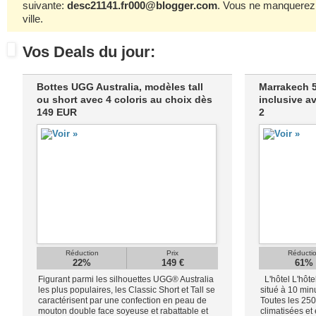
suivante:
desc21141.fr000@blogger.com
. Vous ne manquerez 
ville.
Vos Deals du jour:
Bottes UGG Australia, modèles tall
Marrakech 5*
ou short avec 4 coloris au choix dès
inclusive a
149 EUR
2
Réduction
Prix
Réducti
22%
149 €
61%
Figurant parmi les silhouettes UGG® Australia
L'hôtel L'hôte
les plus populaires, les Classic Short et Tall se
situé à 10 min
caractérisent par une confection en peau de
Toutes les 25
mouton double face soyeuse et rabattable et
climatisées et