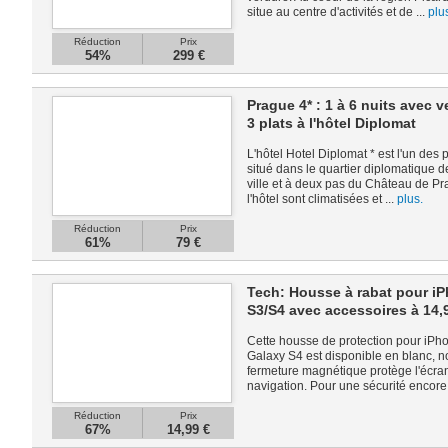
situe au centre d'activités et de ...
plu
Réduction
Prix
54%
299 €
Prague 4* : 1 à 6 nuits avec 
3 plats à l'hôtel Diplomat
L'hôtel Hotel Diplomat * est l'un des 
situé dans le quartier diplomatique 
ville et à deux pas du Château de P
l'hôtel sont climatisées et ...
plus.
Réduction
Prix
61%
79 €
Tech: Housse à rabat pour iP
S3/S4 avec accessoires à 14
Cette housse de protection pour iPh
Galaxy S4 est disponible en blanc, no
fermeture magnétique protège l'écran
navigation. Pour une sécurité encore 
Réduction
Prix
67%
14,99 €