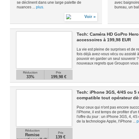
se déclinent dans une large palette de
avec baignoire
nuances ...
plus.
bureau, un bal
Tech: Caméra HD GoPro Hero 2
accessoires à 199,98 EUR
La vie est pleine de surprises et d
fois déjà avez-vous vécu ou assisté 
pouvoir en garder un seul souvenir ? 
nouveaux regrets que Groupon vous 
Réduction
Prix
33%
199,98 €
Tech: iPhone 3GS, 4/4S ou 5 
compatible tout opérateur d
Pour ceux qui n'ont pas encore su
l'iPhone, il est temps de profiter d'un 
l'offre du jour : un iPhone 3GS, 4, 4S
de la technologie Apple, l'iPhone ...
p
Réduction
Prix
Remise
139 €