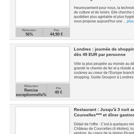
Heureusement pour nous, la technol
de culture et de loisirs. Elle cherche
quotidien plus agréable et plus hygi
vous propose aujourd'hui une ...
plus
Réduction
Prix
56%
44,90 €
Londres : journée de shoppin
dès 49 EUR par personne
Ville la plus peuplée au monde au d
grandir le chemin de fer et a résisté 
cockney au coeur de l'Europe branch
shopping. Guide Groupon à Londres 
Réduction
Prix
Remise
49 €
exceptionnelle%
Restaurant : Jusqu'à 3 nuit 
Courcelles**** et dîner gast
Détail de l'offre : C'est à quelques 
Château de Courcelles (4 étoiles), l
verdure. Au coeur de la région Picar