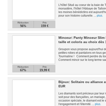
L'hôtel Situé au coeur de la baie de T
monastère, l'hôtel l'Abbaye de Talloir
les moines bénédictins est aujourd'h
pour son histoire culturelle. ...
plus.
Réduction
Prix
56%
159 €
Minceur: Panty Minceur Slim 
taille et coloris au choix dès
Groupon vous propose aujourd'hui de
petites robes et pantalons en tous 
Tourmaline ! Comment perdre du tour 
Comment mincir sur le long terme san
Réduction
Prix
67%
19,99 €
Bijoux: Solitaire ou alliance
EUR
Les diamants sont précieux par leur r
soit pour des fiançailles, un mariage
occasion spéciale, le diamant est le 
l'engagement et l'éternité. ...
plus.