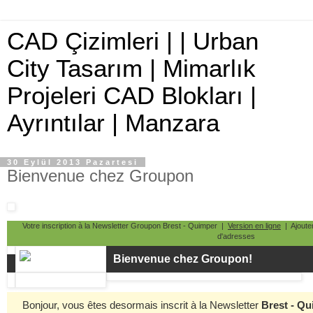
CAD Çizimleri | | Urban
City Tasarım | Mimarlık
Projeleri CAD Blokları |
Ayrıntılar | Manzara
30 Eylül 2013 Pazartesi
Bienvenue chez Groupon
Votre inscription à la Newsletter Groupon Brest - Quimper |
Version en ligne
| Ajoute
d'adresses
Bienvenue chez Groupon!
Bonjour, vous êtes desormais inscrit à la Newsletter
Brest - Q