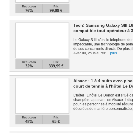
Réduction
Prix
76%
99,99 €
Tech: Samsung Galaxy SIII 16
compatible tout opérateur à 
Le Galaxy S III, c'est le téléphone d
impeccable, une technologie de pointe
de ses concurrents directs. De plus, i
Avec lui, vous aurez ...
plus.
Réduction
Prix
32%
339,99 €
Alsace : 1 à 4 nuits avec pisc
court de tennis à l'hôtel Le 
L'hôtel L'hôtel Le Donon est situé 
champêtre apaisant, en Alsace. Il d
pour les personnes à mobilité réduit
décorées de manière personnalisée, 
Réduction
Prix
48%
65 €