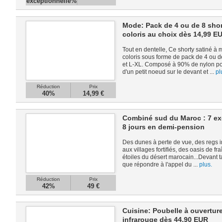
exceptionnelle%
Mode: Pack de 4 ou de 8 shorty
coloris au choix dès 14,99 E
Tout en dentelle, Ce shorty satiné à m
coloris sous forme de pack de 4 ou de
et L-XL. Composé à 90% de nylon pou
d'un petit noeud sur le devant et ...
pl
Réduction
Prix
40%
14,99 €
Combiné sud du Maroc : 7 ex
8 jours en demi-pension
Des dunes à perte de vue, des regs 
aux villages fortifiés, des oasis de fra
étoiles du désert marocain...Devant 
que répondre à l'appel du ...
plus.
Réduction
Prix
42%
49 €
Cuisine: Poubelle à ouvertur
infrarouge dès 44,90 EUR