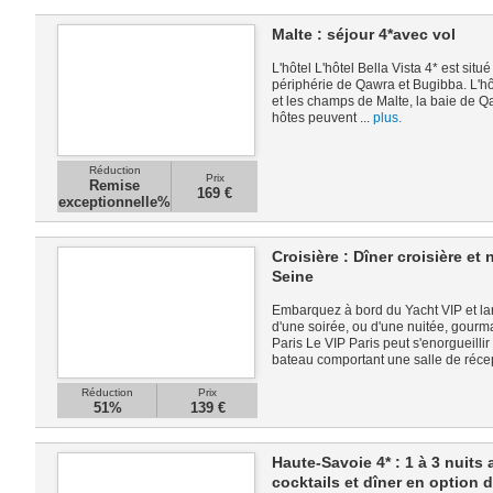
Malte : séjour 4*avec vol
L'hôtel L'hôtel Bella Vista 4* est situ
périphérie de Qawra et Bugibba. L'hôt
et les champs de Malte, la baie de Qa
hôtes peuvent ...
plus.
Réduction
Prix
Remise
169 €
exceptionnelle%
Croisière : Dîner croisière et
Seine
Embarquez à bord du Yacht VIP et la
d'une soirée, ou d'une nuitée, gourm
Paris Le VIP Paris peut s'enorgueillir 
bateau comportant une salle de récept
Réduction
Prix
51%
139 €
Haute-Savoie 4* : 1 à 3 nuits
cocktails et dîner en option