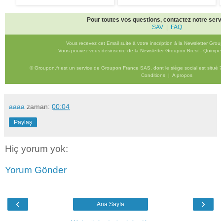
Pour toutes vos questions, contactez notre serv
SAV
|
FAQ
Vous recevez cet Email suite à votre inscription à la Newsletter Gro
Vous pouvez vous desinscrire de la Newsletter Groupon Brest - Quimpe
© Groupon.fr est un service de Groupon France SAS, dont le siège social est situé 
Conditions
|
A propos
aaaa
zaman:
00:04
Paylaş
Hiç yorum yok:
Yorum Gönder
‹
›
Ana Sayfa